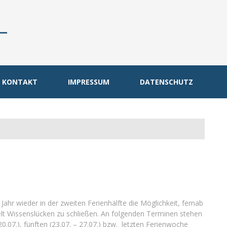
KONTAKT
IMPRESSUM
DATENSCHUTZ
ahr wieder in der zweiten Ferienhälfte die Möglichkeit, fernab
elt Wissenslücken zu schließen. An folgenden Terminen stehen
20.07.), fünften (23.07. – 27.07.) bzw. letzten Ferienwoche